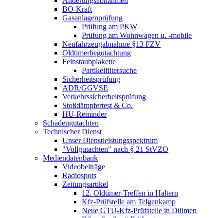
Änderungsabnahmen
BO-Kraft
Gasanlagenprüfung
Prüfung am PKW
Prüfung am Wohnwagen u. -mobile
Neufahrzeugabnahme §13 FZV
Oldtimerbegutachtung
Feinstaubplakette
Partikelfiltersuche
Sicherheitsprüfung
ADR/GGVSE
Verkehrssicherheitsprüfung
Stoßdämpfertest & Co.
HU-Reminder
Schadengutachten
Technischer Dienst
Unser Dienstleistungsspektrum
"Vollgutachten" nach § 21 StVZO
Mediendatenbank
Videobeiträge
Radiospots
Zeitungsartikel
12. Oldtimer-Treffen in Haltern
Kfz-Prüfstelle am Telgenkamp
Neue GTÜ-Kfz-Prüfstelle in Dülmen