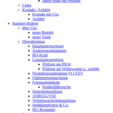
Biker-Spaß mit Prüfung
Links
Kontakt / Anfahrt
Kontakt mit Uns
Anfahrt
Standort Haltern
über Uns
unser Betrieb
unser Team
Dienstleistung
Hauptuntersuchung
Änderungsabnahmen
BO-Kraft
Gasanlagenprüfung
Prüfung am PKW
Prüfung am Wohnwagen u. -mobile
Neufahrzeugabnahme §13 FZV
Oldtimerbegutachtung
Feinstaubplakette
Partikelfiltersuche
Sicherheitsprüfung
ADR/GGVSE
Verkehrssicherheitsprüfung
Stoßdämpfertest & Co.
HU-Reminder